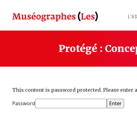
Skip
to
L’A
content
Protégé : Conce
This content is password protected. Please enter 
Password