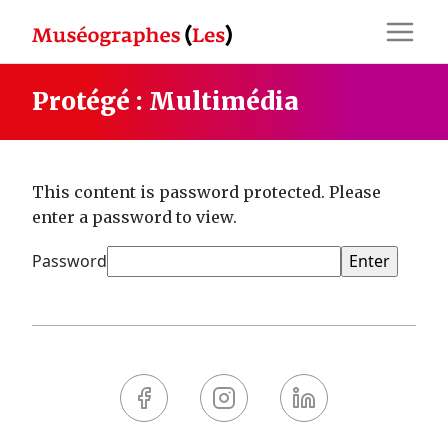
Skip
to
content
Protégé : Multimédia
This content is password protected. Please
enter a password to view.
Password