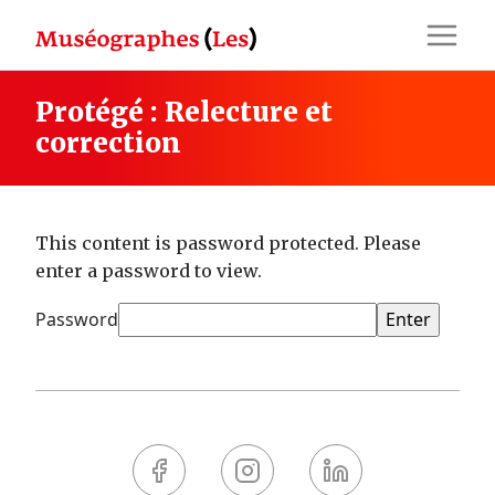
Skip
to
content
Protégé : Relecture et
correction
This content is password protected. Please
enter a password to view.
Password