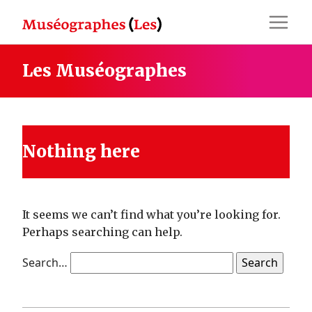
Skip
to
content
Les Muséographes
Nothing here
It seems we can’t find what you’re looking for.
Perhaps searching can help.
Search…