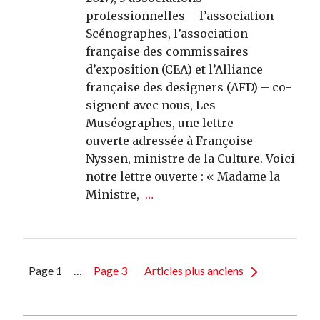
professionnelles – l’association
Scénographes, l’association
française des commissaires
d’exposition (CEA) et l’Alliance
française des designers (AFD) – co-
signent avec nous, Les
Muséographes, une lettre
ouverte adressée à Françoise
Nyssen, ministre de la Culture. Voici
notre lettre ouverte : « Madame la
Ministre,
…
Pagination
Page 1
…
Page 3
Articles plus anciens
des
publications