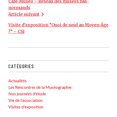
Navigation
Café-Muséo – Réseau des musées bas-
normands
de
Article suivant
l’article
Visite d’exposition “Quoi de neuf au Moyen-Âge
?” – CSI
CATÉGORIES
Actualités
Les Rencontres de la Muséographie
Nos journées d'étude
Vie de l'association
Visites d'exposition