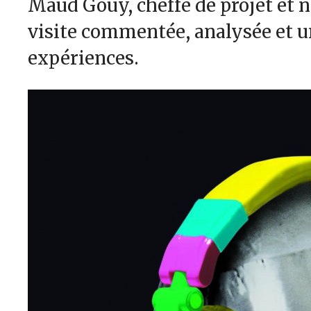
Maud Gouy, cheffe de projet et 
visite commentée, analysée et u
expériences.
Navigation
de
l’article