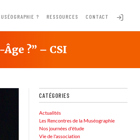
MUSÉOGRAPHIE ?
RESSOURCES
CONTACT
-Âge ?” – CSI
CATÉGORIES
Actualités
Les Rencontres de la Muséographie
Nos journées d'étude
Vie de l'association