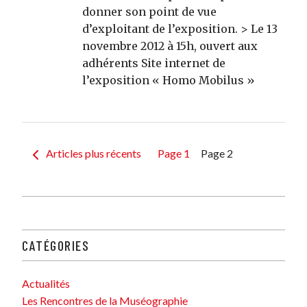
donner son point de vue
d’exploitant de l’exposition. > Le 13
novembre 2012 à 15h, ouvert aux
adhérents Site internet de
l’exposition « Homo Mobilus »
Pagination
Articles plus récents
Page 1
Page 2
des
publications
CATÉGORIES
Actualités
Les Rencontres de la Muséographie