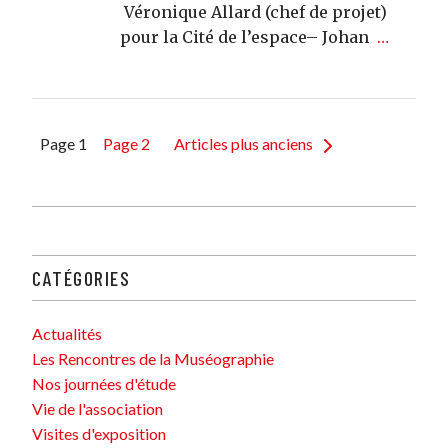
Véronique Allard (chef de projet)
pour la Cité de l’espace– Johan
…
Pagination
Page 1
Page 2
Articles plus anciens
des
publications
CATÉGORIES
Actualités
Les Rencontres de la Muséographie
Nos journées d'étude
Vie de l'association
Visites d'exposition