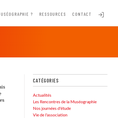
MUSÉOGRAPHIE ?
RESSOURCES
CONTACT
CATÉGORIES
ais
e
Actualités
des
Les Rencontres de la Muséographie
Nos journées d'étude
Vie de l'association