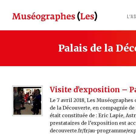
Skip
to
L’A
content
Palais de la Dé
Visite d’exposition – P
Le 7 avril 2018, Les Muséographes o
de la Découverte, en compagnie de
était constituée de : Eric Lapie, Ast
prestataires de l’exposition est acc
decouverte.fr/fr/au-programme/exp