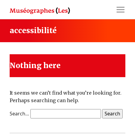
Skip
to
content
accessibilité
Nothing here
It seems we can’t find what you’re looking for.
Perhaps searching can help.
Search…