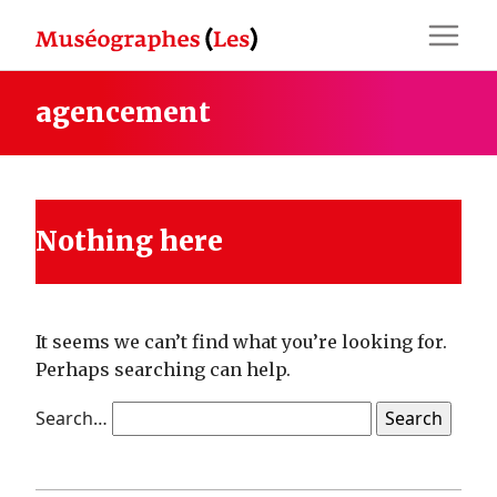
Skip
to
content
agencement
Nothing here
It seems we can’t find what you’re looking for.
Perhaps searching can help.
Search…