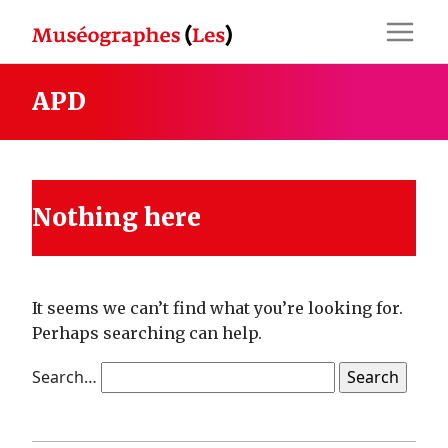
Skip
to
content
APD
Nothing here
It seems we can’t find what you’re looking for.
Perhaps searching can help.
Search…