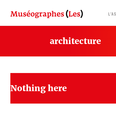
Skip
to
L’A
content
architecture
Nothing here