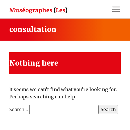
Skip
to
content
consultation
Nothing here
It seems we can’t find what you’re looking for.
Perhaps searching can help.
Search…