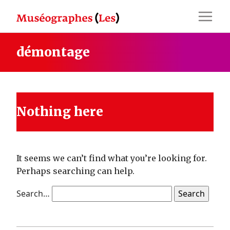
Skip
to
content
démontage
Nothing here
It seems we can’t find what you’re looking for.
Perhaps searching can help.
Search…