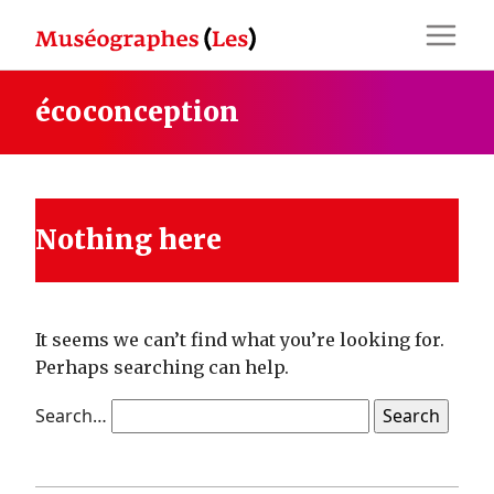
Skip
to
content
écoconception
Nothing here
It seems we can’t find what you’re looking for.
Perhaps searching can help.
Search…