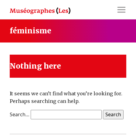
Skip
to
content
féminisme
Nothing here
It seems we can’t find what you’re looking for.
Perhaps searching can help.
Search…