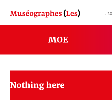
Skip
to
L’A
content
MOE
Nothing here