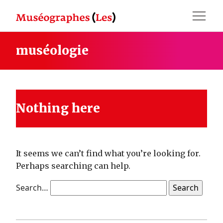
Skip
to
content
muséologie
Nothing here
It seems we can’t find what you’re looking for.
Perhaps searching can help.
Search…