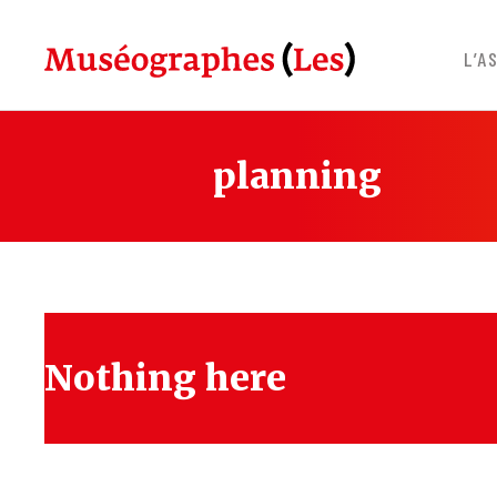
Skip
to
L’A
content
planning
Nothing here