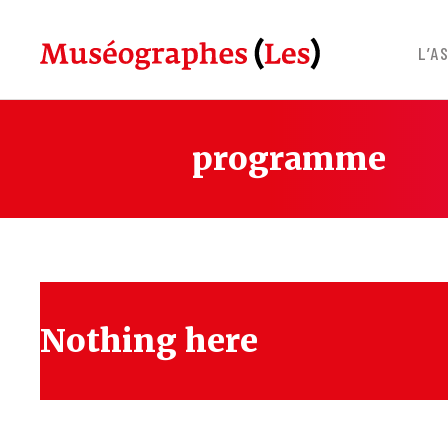
Skip
to
L’A
content
programme
Nothing here