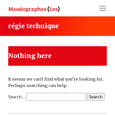
Skip
to
content
régie technique
Nothing here
It seems we can’t find what you’re looking for.
Perhaps searching can help.
Search…