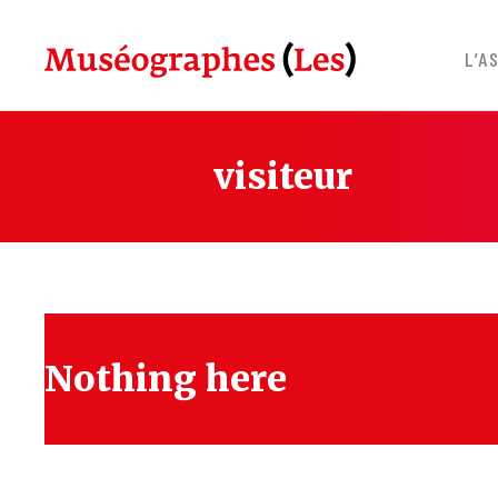
Skip
to
L’A
content
visiteur
Nothing here